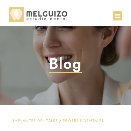
INICIO
EQUIPO
Blog
CLÍNICA
TRATAMIENTOS
CASOS CLÍNICOS
Implantología
CONTACTO
Ortodoncia
IMPLANTES DENTALES
/
PRÓTESIS DENTALES
BLOG
Estética dental