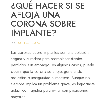
¿QUÉ HACER SI SE
Periodoncia
AFLOJA UNA
Prótesis
CORONA SOBRE
Peritaje dental
IMPLANTE?
Implantes cigomáticos
POR
RUTH_MELGUIZO
Sedación consciente
Las coronas sobre implantes son una solución
segura y duradera para reemplazar dientes
perdidos. Sin embargo, en algunos casos, puede
ocurrir que la corona se afloje, generando
molestias o inseguridad al masticar. Aunque no
siempre implica un problema grave, es importante
actuar con rapidez para evitar complicaciones
mayores.