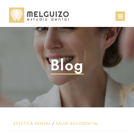
INICIO
EQUIPO
Blog
CLÍNICA
TRATAMIENTOS
CASOS CLÍNICOS
Implantología
CONTACTO
Ortodoncia
ESTÉTICA DENTAL
/
SALUD BUCODENTAL
BLOG
Estética dental