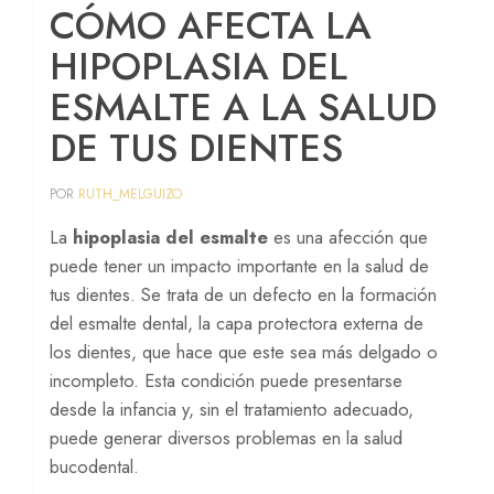
CÓMO AFECTA LA
Periodoncia
HIPOPLASIA DEL
Prótesis
ESMALTE A LA SALUD
Peritaje dental
DE TUS DIENTES
Implantes cigomáticos
POR
RUTH_MELGUIZO
Sedación consciente
La
hipoplasia del esmalte
es una afección que
puede tener un impacto importante en la salud de
tus dientes. Se trata de un defecto en la formación
del esmalte dental, la capa protectora externa de
los dientes, que hace que este sea más delgado o
incompleto. Esta condición puede presentarse
desde la infancia y, sin el tratamiento adecuado,
puede generar diversos problemas en la salud
bucodental.