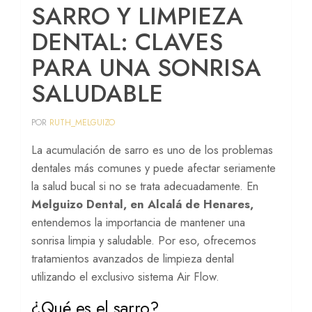
SARRO Y LIMPIEZA
Periodoncia
DENTAL: CLAVES
Prótesis
PARA UNA SONRISA
Peritaje dental
SALUDABLE
Implantes cigomáticos
POR
RUTH_MELGUIZO
Sedación consciente
La acumulación de sarro es uno de los problemas
dentales más comunes y puede afectar seriamente
la salud bucal si no se trata adecuadamente. En
Melguizo Dental, en Alcalá de Henares,
entendemos la importancia de mantener una
sonrisa limpia y saludable. Por eso, ofrecemos
tratamientos avanzados de limpieza dental
utilizando el exclusivo sistema Air Flow.
¿Qué es el sarro?