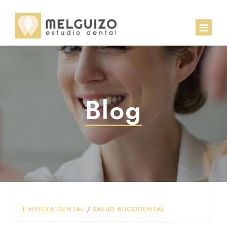
INICIO
EQUIPO
Blog
CLÍNICA
TRATAMIENTOS
CASOS CLÍNICOS
Implantología
CONTACTO
Ortodoncia
LIMPIEZA DENTAL
/
SALUD BUCODENTAL
BLOG
Estética dental