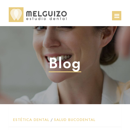
INICIO
EQUIPO
Blog
CLÍNICA
TRATAMIENTOS
CASOS CLÍNICOS
Implantología
CONTACTO
Ortodoncia
ESTÉTICA DENTAL
/
SALUD BUCODENTAL
BLOG
Estética dental